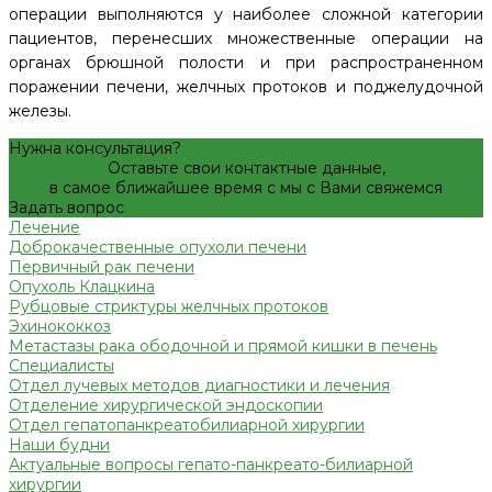
операции выполняются у наиболее сложной категории
пациентов, перенесших множественные операции на
органах брюшной полости и при распространенном
поражении печени, желчных протоков и поджелудочной
железы.
Нужна консультация?
Оставьте свои контактные данные,
в самое ближайшее время с мы с Вами свяжемся
Задать вопрос
Лечение
Доброкачественные опухоли печени
Первичный рак печени
Опухоль Клацкина
Рубцовые стриктуры желчных протоков
Эхинококкоз
Метастазы рака ободочной и прямой кишки в печень
Специалисты
Отдел лучевых методов диагностики и лечения
Отделение хирургической эндоскопии
Отдел гепатопанкреатобилиарной хирургии
Наши будни
Актуальные вопросы гепато-панкреато-билиарной
хирургии