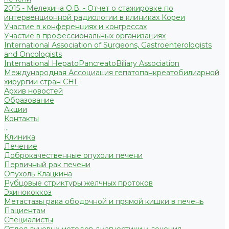
2015 - Мелехина О.В. - Отчет о стажировке по
интервенционной радиологии в клиниках Кореи
Участие в конференциях и конгрессах
Участие в профессиональных организациях
International Association of Surgeons, Gastroenterologists
and Oncologists
International HepatoPancreatoBiliary Association
Международная Ассоциация гепатопанкреатобилиарной
хирургии стран СНГ
Архив новостей
Образование
Акции
Контакты
...
Клиника
Лечение
Доброкачественные опухоли печени
Первичный рак печени
Опухоль Клацкина
Рубцовые стриктуры желчных протоков
Эхинококкоз
Метастазы рака ободочной и прямой кишки в печень
Пациентам
Специалисты
Отдел лучевых методов диагностики и лечения