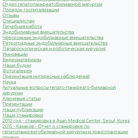
Отдел гепатопанкреатобилиарной хирургии
Порядок госпитализации
Отзывы
Специалистам
Лечебная работа
Эндобилиарные вмешательства
Чрескожные эндобилиарные вмешательства
Ретроградные эндобилиарные вмешательства
Лапароскопическая и роботическая хирургия
Инновации
Видеоматериалы
Наши будни
Фотогалерея
Презентация интересных наблюдений
Наука
Актуальные вопросы гепато-панкреато-билиарной
хирургии
Ключевые статьи
Презентации
Наши публикации
Наши стажировки
2012 год - стажировка в Asan Medical Center, Seoul, Korea
2015 - Казаков - Отчет о стажировке по
гепатопанкреатобилиарной хирургии и трансплантации
печени