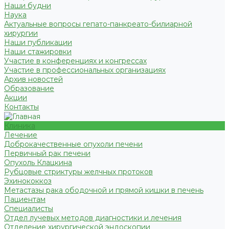
Наши будни
Наука
Актуальные вопросы гепато-панкреато-билиарной
хирургии
Наши публикации
Наши стажировки
Участие в конференциях и конгрессах
Участие в профессиональных организациях
Архив новостей
Образование
Акции
Контакты
Клиника
Лечение
Доброкачественные опухоли печени
Первичный рак печени
Опухоль Клацкина
Рубцовые стриктуры желчных протоков
Эхинококкоз
Метастазы рака ободочной и прямой кишки в печень
Пациентам
Специалисты
Отдел лучевых методов диагностики и лечения
Отделение хирургической эндоскопии