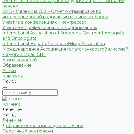
гепатопанкреатобилиарной хирургии и трансплантации
печени
2015 - Мелехина О.В. - Отчет о стажировке по
интервенционной радиологии в клиниках Кореи
Участие в конференциях и конгрессах
Участие в профессиональных организациях
International Association of Surgeons, Gastroenterologists
and Oncologists
International HepatoPancreatoBiliary Association
Международная Ассоциация гепатопанкреатобилиарной
хирургии стран СНГ
Архив новостей
Образование
Акции
Контакты
Поиск
Клиника
Лечение
Назад
Лечение
Доброкачественные опухоли печени
Первичный рак печени