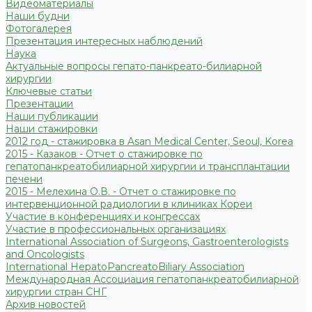
Видеоматериалы
Наши будни
Фотогалерея
Презентация интересных наблюдений
Наука
Актуальные вопросы гепато-панкреато-билиарной
хирургии
Ключевые статьи
Презентации
Наши публикации
Наши стажировки
2012 год - стажировка в Asan Medical Center, Seoul, Korea
2015 - Казаков - Отчет о стажировке по
гепатопанкреатобилиарной хирургии и трансплантации
печени
2015 - Мелехина О.В. - Отчет о стажировке по
интервенционной радиологии в клиниках Кореи
Участие в конференциях и конгрессах
Участие в профессиональных организациях
International Association of Surgeons, Gastroenterologists
and Oncologists
International HepatoPancreatoBiliary Association
Международная Ассоциация гепатопанкреатобилиарной
хирургии стран СНГ
Архив новостей