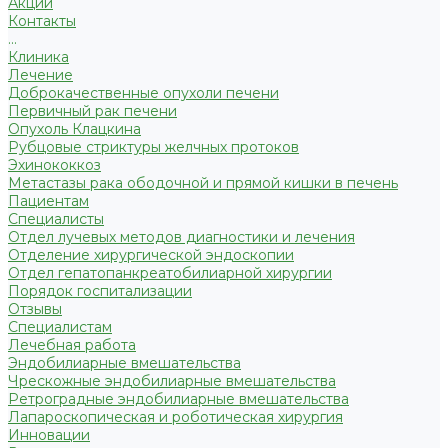
Акции
Контакты
...
Клиника
Лечение
Доброкачественные опухоли печени
Первичный рак печени
Опухоль Клацкина
Рубцовые стриктуры желчных протоков
Эхинококкоз
Метастазы рака ободочной и прямой кишки в печень
Пациентам
Специалисты
Отдел лучевых методов диагностики и лечения
Отделение хирургической эндоскопии
Отдел гепатопанкреатобилиарной хирургии
Порядок госпитализации
Отзывы
Специалистам
Лечебная работа
Эндобилиарные вмешательства
Чрескожные эндобилиарные вмешательства
Ретроградные эндобилиарные вмешательства
Лапароскопическая и роботическая хирургия
Инновации