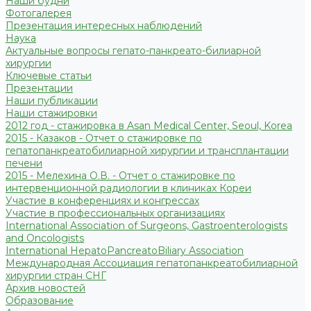
Наши будни
Фотогалерея
Презентация интересных наблюдений
Наука
Актуальные вопросы гепато-панкреато-билиарной
хирургии
Ключевые статьи
Презентации
Наши публикации
Наши стажировки
2012 год - стажировка в Asan Medical Center, Seoul, Korea
2015 - Казаков - Отчет о стажировке по
гепатопанкреатобилиарной хирургии и трансплантации
печени
2015 - Мелехина О.В. - Отчет о стажировке по
интервенционной радиологии в клиниках Кореи
Участие в конференциях и конгрессах
Участие в профессиональных организациях
International Association of Surgeons, Gastroenterologists
and Oncologists
International HepatoPancreatoBiliary Association
Международная Ассоциация гепатопанкреатобилиарной
хирургии стран СНГ
Архив новостей
Образование